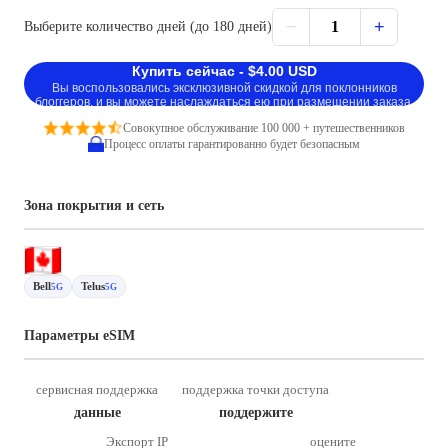
−
+
1
Выберите количество дней (до 180 дней)
Купить сейчас - $4.00 USD
Вы воспользовались эксклюзивной скидкой для поклонников
блоггеров, и вы можете наслаждаться ею при размещении заказа.
Совокупное обслуживание 100 000 + путешественников
Процесс оплаты гарантированно будет безопасным
Зона покрытия и сеть
Bell
Telus
5G
5G
Параметры eSIM
сервисная поддержка
поддержка точки доступа
данные
поддержите
Экспорт IP
оцените