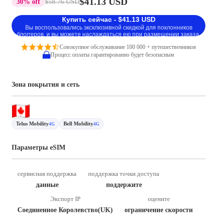
$41.13 USD
30% off
$58.76 USD
Купить сейчас - $41.13 USD
Вы воспользовались эксклюзивной скидкой для поклонников
блоггеров, и вы можете наслаждаться ею при размещении заказа.
Совокупное обслуживание 100 000 + путешественников
Процесс оплаты гарантированно будет безопасным
Зона покрытия и сеть
Telus Mobility
Bell Mobility
4G
4G
Параметры eSIM
сервисная поддержка
поддержка точки доступа
данные
поддержите
Экспорт IP
оцените
Соединенное Королевство(UK)
ограничение скорости