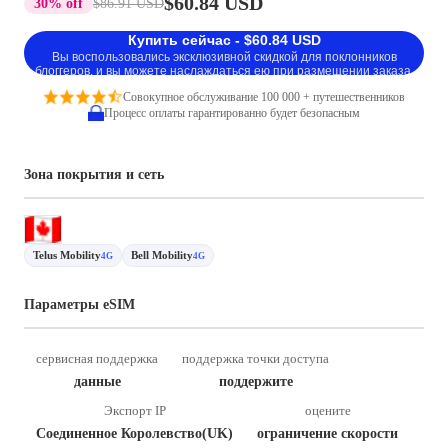
$60.84 USD
30% off
$86.91 USD
Купить сейчас - $60.84 USD
Вы воспользовались эксклюзивной скидкой для поклонников
блоггеров, и вы можете наслаждаться ею при размещении заказа.
Совокупное обслуживание 100 000 + путешественников
Процесс оплаты гарантированно будет безопасным
Зона покрытия и сеть
Telus Mobility
Bell Mobility
4G
4G
Параметры eSIM
сервисная поддержка
поддержка точки доступа
данные
поддержите
Экспорт IP
оцените
Соединенное Королевство(UK)
ограничение скорости