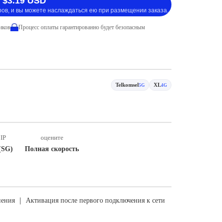
 $3.19 USD
ров, и вы можете наслаждаться ею при размещении заказа.
иков
Процесс оплаты гарантированно будет безопасным
Telkomsel
XL
5G
4G
IP
оцените
(SG)
Полная скорость
ения ｜ Активация после первого подключения к сети