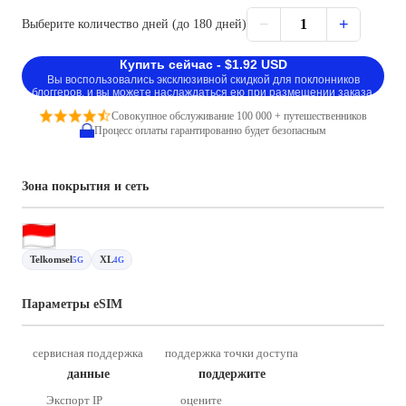
−
+
1
Выберите количество дней (до 180 дней)
Купить сейчас - $1.92 USD
Вы воспользовались эксклюзивной скидкой для поклонников
блоггеров, и вы можете наслаждаться ею при размещении заказа.
Совокупное обслуживание 100 000 + путешественников
Процесс оплаты гарантированно будет безопасным
Зона покрытия и сеть
Telkomsel
XL
5G
4G
Параметры eSIM
сервисная поддержка
поддержка точки доступа
данные
поддержите
Экспорт IP
оцените