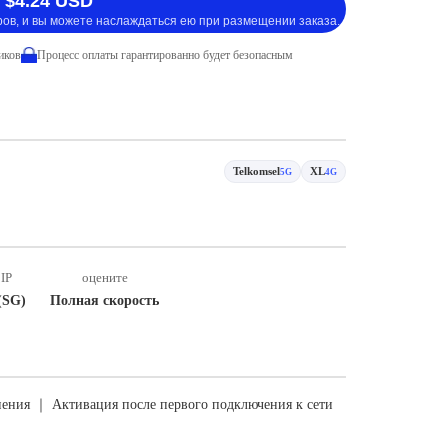
 $4.24 USD
ров, и вы можете наслаждаться ею при размещении заказа.
иков
Процесс оплаты гарантированно будет безопасным
Telkomsel
XL
5G
4G
IP
оцените
(SG)
Полная скорость
ения ｜ Активация после первого подключения к сети