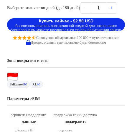
−
+
1
Выберите количество дней (до 180 дней)
Купить сейчас - $2.50 USD
Вы воспользовались эксклюзивной скидкой для поклонников
блоггеров, и вы можете наслаждаться ею при размещении заказа.
Совокупное обслуживание 100 000 + путешественников
Процесс оплаты гарантированно будет безопасным
Зона покрытия и сеть
Telkomsel
XL
5G
4G
Параметры eSIM
сервисная поддержка
поддержка точки доступа
данные
поддержите
Экспорт IP
оцените