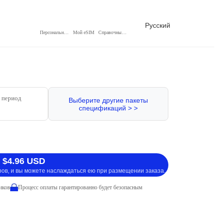
Русский
Персональный центр
Мой eSIM
Справочный центр
 период
Выберите другие пакеты
спецификаций > >
 $4.96 USD
ров, и вы можете наслаждаться ею при размещении заказа.
иков
Процесс оплаты гарантированно будет безопасным