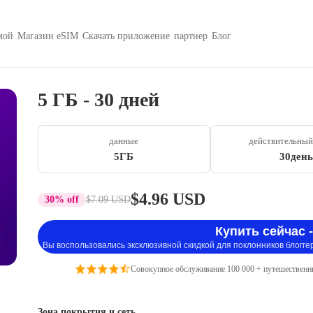
мой
Магазин eSIM
Скачать приложение
партнер
Блог
5 ГБ - 30 дней
данные
действительный
5ГБ
30день
$4.96 USD
30% off
$7.09 USD
Купить сейчас -
Вы воспользовались эксклюзивной скидкой для поклонников блогге
Совокупное обслуживание 100 000 + путешественн
Зона покрытия и сеть