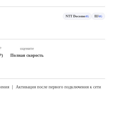
NTT Docomo
IIJ
4G
4G
P
оцените
P)
Полная скорость
ения ｜ Активация после первого подключения к сети