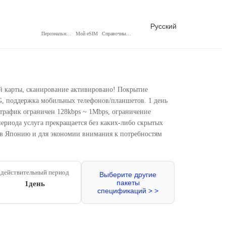
Русский
Персональный центр
Мой eSIM
Справочный центр
ой карты, сканирование активировано! Покрытие
5G, поддержка мобильных телефонов/планшетов. 1 день
 трафик ограничен 128kbps ~ 1Mbps, ограничение
периода услуга прекращается без каких-либо скрытых
к в Японию и для экономии внимания к потребностям
действительный период
Выберите другие
пакеты
1день
спецификаций > >