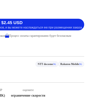
 $2.45 USD
ров, и вы можете наслаждаться ею при размещении заказа.
иков
Процесс оплаты гарантированно будет безопасным
NTT docomo
Rakuten Mobile
5G
5G
IP
оцените
HK)
ограничение скорости