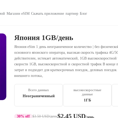
мой
Магазин eSIM
Скачать приложение
партнер
Блог
Япония 1GB/день
Япония eSim 1 день неограниченное количество | без физическ
основного японского оператора, высокая скорость трафика 4G/
действителен, истекает автоматический, 1GB высокоскоростной
скорости 1GB, высокоскоростной и скоростной трафик В конце 
затрат и подходит для краткосрочных поездок, деловых поездо
внешнего потока。
Всего данных
высокоскоростные
данные
Неограниченный
1ГБ
$2.45 USD
30% off
$3.50 USD
/день
/день