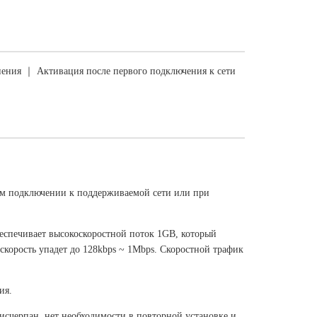
ения ｜ Активация после первого подключения к сети
ом подключении к поддерживаемой сети или при
еспечивает высокоскоростной поток 1GB, который
 скорость упадет до 128kbps ~ 1Mbps. Скоростной трафик
ия.
исчерпан, нет необходимости в повторной установке и