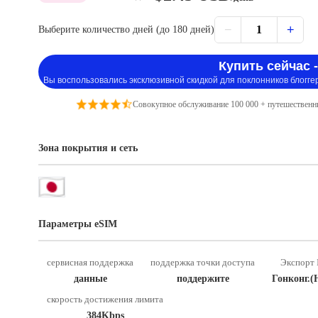
−
+
1
Выберите количество дней (до 180 дней)
Купить сейчас -
Вы воспользовались эксклюзивной скидкой для поклонников блогге
Совокупное обслуживание 100 000 + путешественн
Зона покрытия и сеть
Параметры eSIM
сервисная поддержка
поддержка точки доступа
Экспорт 
данные
поддержите
Гонконг.(
скорость достижения лимита
384Kbps