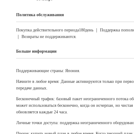
Политика обслуживания
Покупка действительного периода180день ｜ Поддержка пополн
｜ Возвраты не поддерживаются.
Больше информации
Поддерживающие страны: Япония.
Начните в любое время: Данные активируются только при перв
передаче данных.
Бесконечный трафик: базовый пакет неограниченного потока об
может использоваться бесконечно, когда он исчерпан, но чистая
обновляется каждые 24 часа.
Личные точки доступа: поддержка неограниченного оборудован
Проще: купить новый план в любое время. Когда текущий план 