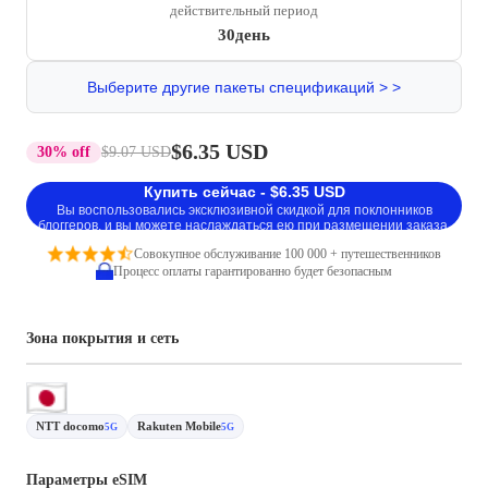
действительный период
30день
Выберите другие пакеты спецификаций > >
$6.35 USD
30% off
$9.07 USD
Купить сейчас - $6.35 USD
Вы воспользовались эксклюзивной скидкой для поклонников
блоггеров, и вы можете наслаждаться ею при размещении заказа.
Совокупное обслуживание 100 000 + путешественников
Процесс оплаты гарантированно будет безопасным
Зона покрытия и сеть
NTT docomo
Rakuten Mobile
5G
5G
Параметры eSIM