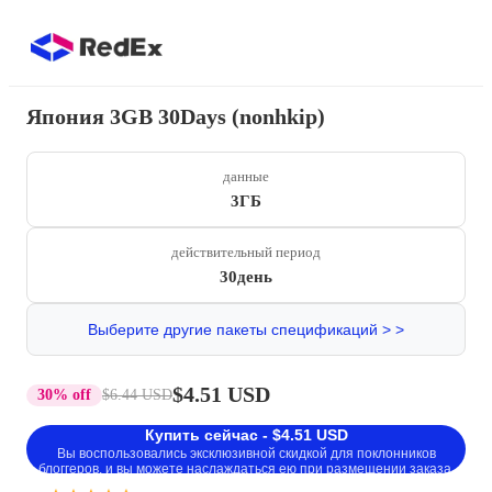
Япония 3GB 30Days (nonhkip)
данные
3ГБ
действительный период
30день
Выберите другие пакеты спецификаций > >
$4.51 USD
30% off
$6.44 USD
Купить сейчас - $4.51 USD
Вы воспользовались эксклюзивной скидкой для поклонников
блоггеров, и вы можете наслаждаться ею при размещении заказа.