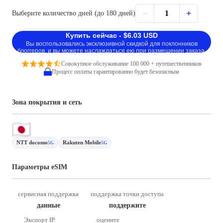
−
+
1
Выберите количество дней (до 180 дней)
Купить сейчас - $6.03 USD
Вы воспользовались эксклюзивной скидкой для поклонников
блоггеров, и вы можете наслаждаться ею при размещении заказа.
Совокупное обслуживание 100 000 + путешественников
Процесс оплаты гарантированно будет безопасным
Зона покрытия и сеть
NTT docomo
Rakuten Mobile
5G
5G
Параметры eSIM
сервисная поддержка
поддержка точки доступа
данные
поддержите
Экспорт IP
оцените