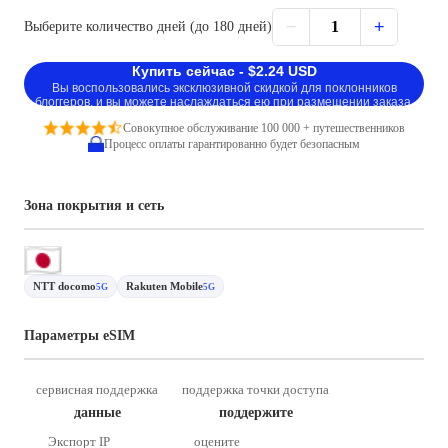
−
+
1
Выберите количество дней (до 180 дней)
Купить сейчас - $2.24 USD
Вы воспользовались эксклюзивной скидкой для поклонников
блоггеров, и вы можете наслаждаться ею при размещении заказа.
Совокупное обслуживание 100 000 + путешественников
Процесс оплаты гарантированно будет безопасным
Зона покрытия и сеть
NTT docomo
Rakuten Mobile
5G
5G
Параметры eSIM
сервисная поддержка
поддержка точки доступа
данные
поддержите
Экспорт IP
оцените