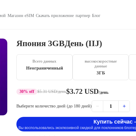
мой
Магазин eSIM
Скачать приложение
партнер
Блог
Япония 3GBДень (IIJ)
Всего данных
высокоскоростные
данные
Неограниченный
3ГБ
$3.72 USD
30% off
$5.31 USD
/день
/день
−
+
1
Выберите количество дней (до 180 дней)
Купить сейчас -
Вы воспользовались эксклюзивной скидкой для поклонников блогге