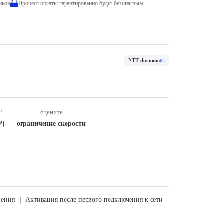
иков
Процесс оплаты гарантированно будет безопасным
NTT docomo
4G
P
оцените
P)
ограничение скорости
ения ｜ Активация после первого подключения к сети