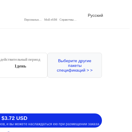
Русский
Персональный центр
Мой eSIM
Справочный центр
действительный период
Выберите другие
пакеты
1день
спецификаций > >
 $3.72 USD
ров, и вы можете наслаждаться ею при размещении заказа.