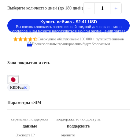
−
+
1
Выберите количество дней (до 180 дней)
Купить сейчас - $2.41 USD
Вы воспользовались эксклюзивной скидкой для поклонников
блоггеров, и вы можете наслаждаться ею при размещении заказа.
Совокупное обслуживание 100 000 + путешественников
Процесс оплаты гарантированно будет безопасным
Зона покрытия и сеть
KDDI/au
5G
Параметры eSIM
сервисная поддержка
поддержка точки доступа
данные
поддержите
Экспорт IP
оцените