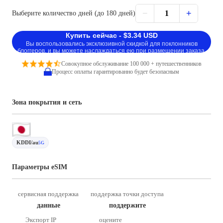
−
+
1
Выберите количество дней (до 180 дней)
Купить сейчас - $3.34 USD
Вы воспользовались эксклюзивной скидкой для поклонников
блоггеров, и вы можете наслаждаться ею при размещении заказа.
Совокупное обслуживание 100 000 + путешественников
Процесс оплаты гарантированно будет безопасным
Зона покрытия и сеть
KDDI/au
5G
Параметры eSIM
сервисная поддержка
поддержка точки доступа
данные
поддержите
Экспорт IP
оцените