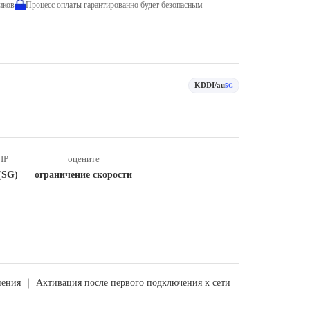
иков
Процесс оплаты гарантированно будет безопасным
KDDI/au
5G
IP
оцените
(SG)
ограничение скорости
ения ｜ Активация после первого подключения к сети