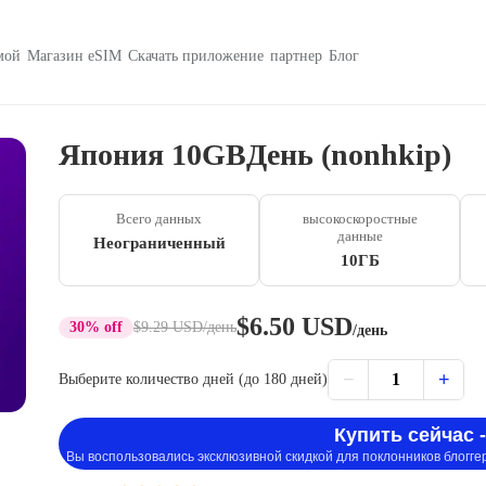
мой
Магазин eSIM
Скачать приложение
партнер
Блог
Япония 10GBДень (nonhkip)
Всего данных
высокоскоростные
данные
Неограниченный
10ГБ
$6.50 USD
30% off
$9.29 USD
/день
/день
−
+
1
Выберите количество дней (до 180 дней)
Купить сейчас -
Вы воспользовались эксклюзивной скидкой для поклонников блогге