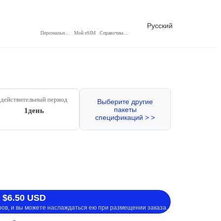
Русский
Персональный центр
Мой eSIM
Справочный центр
действительный период
Выберите другие
пакеты
1день
спецификаций > >
 $6.50 USD
ров, и вы можете наслаждаться ею при размещении заказа.