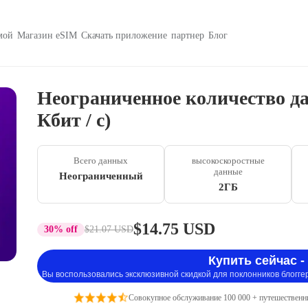
мой
Магазин eSIM
Скачать приложение
партнер
Блог
Неограниченное количество дан
Кбит / с)
Всего данных
высокоскоростные
данные
Неограниченный
2ГБ
$14.75 USD
30% off
$21.07 USD
Купить сейчас -
Вы воспользовались эксклюзивной скидкой для поклонников блогге
Совокупное обслуживание 100 000 + путешественн