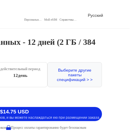
Русский
Персональный центр
Мой eSIM
Справочный центр
ных - 12 дней (2 ГБ / 384
действительный период
Выберите другие
пакеты
12день
спецификаций > >
 $14.75 USD
ров, и вы можете наслаждаться ею при размещении заказа.
иков
Процесс оплаты гарантированно будет безопасным