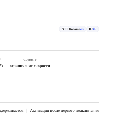
NTT Docomo
IIJ
4G
4G
P
оцените
P)
ограничение скорости
ддерживается. ｜ Активация после первого подключения