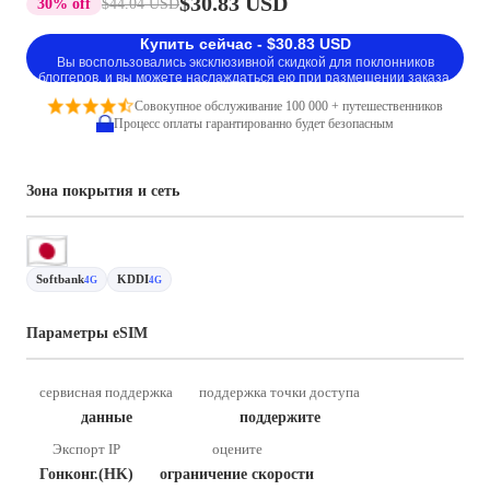
$30.83 USD
30% off
$44.04 USD
Купить сейчас - $30.83 USD
Вы воспользовались эксклюзивной скидкой для поклонников
блоггеров, и вы можете наслаждаться ею при размещении заказа.
Совокупное обслуживание 100 000 + путешественников
Процесс оплаты гарантированно будет безопасным
Зона покрытия и сеть
Softbank
KDDI
4G
4G
Параметры eSIM
сервисная поддержка
поддержка точки доступа
данные
поддержите
Экспорт IP
оцените
Гонконг.(HK)
ограничение скорости