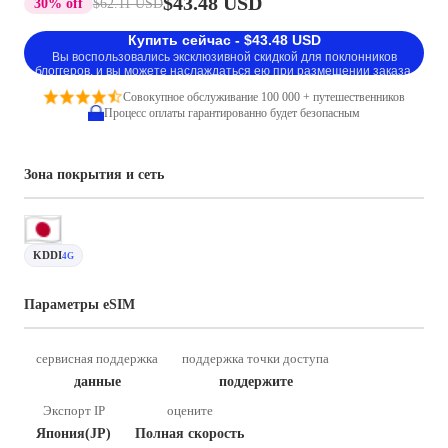
$43.48 USD
30% off
$62.11 USD
Купить сейчас - $43.48 USD
Вы воспользовались эксклюзивной скидкой для поклонников
блоггеров, и вы можете наслаждаться ею при размещении заказа.
Совокупное обслуживание 100 000 + путешественников
Процесс оплаты гарантированно будет безопасным
Зона покрытия и сеть
KDDI
4G
Параметры eSIM
сервисная поддержка
поддержка точки доступа
данные
поддержите
Экспорт IP
оцените
Япония(JP)
Полная скорость