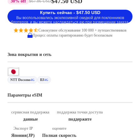
$47.50 USD
30% off
$67.86 USD
Купить сейчас - $47.50 USD
Вы воспользовались эксклюзивной скидкой для поклонников
блоггеров, и вы можете наслаждаться ею при размещении заказа.
Совокупное обслуживание 100 000 + путешественников
Процесс оплаты гарантированно будет безопасным
Зона покрытия и сеть
NTT Docomo
IIJ
4G
4G
Параметры eSIM
сервисная поддержка
поддержка точки доступа
данные
поддержите
Экспорт IP
оцените
Япония(JP)
Полная скорость