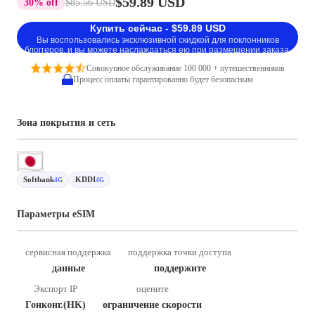
$59.89 USD
30% off
$85.56 USD
Купить сейчас - $59.89 USD
Вы воспользовались эксклюзивной скидкой для поклонников
блоггеров, и вы можете наслаждаться ею при размещении заказа.
Совокупное обслуживание 100 000 + путешественников
Процесс оплаты гарантированно будет безопасным
Зона покрытия и сеть
Softbank
KDDI
4G
4G
Параметры eSIM
сервисная поддержка
поддержка точки доступа
данные
поддержите
Экспорт IP
оцените
Гонконг.(HK)
ограничение скорости