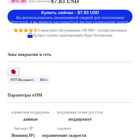
$7.83 USD
30% off
$11.19 USD
Купить сейчас - $7.83 USD
Вы воспользовались эксклюзивной скидкой для поклонников
блоггеров, и вы можете наслаждаться ею при размещении заказа.
Совокупное обслуживание 100 000 + путешественников
Процесс оплаты гарантированно будет безопасным
Зона покрытия и сеть
NTT Docomo
IIJ
4G
4G
Параметры eSIM
сервисная поддержка
поддержка точки доступа
данные
поддержите
Экспорт IP
оцените
Япония(JP)
ограничение скорости