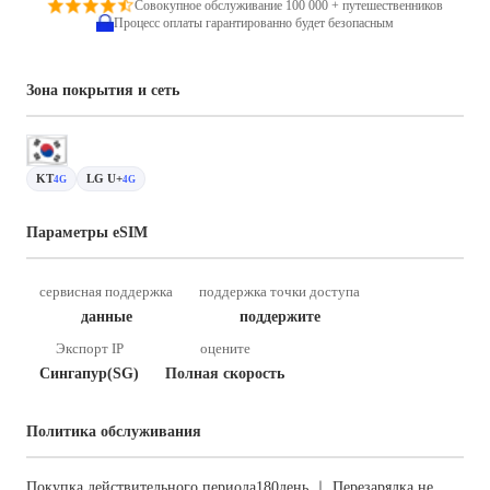
Совокупное обслуживание 100 000 + путешественников
Процесс оплаты гарантированно будет безопасным
Зона покрытия и сеть
KT
LG U+
4G
4G
Параметры eSIM
сервисная поддержка
поддержка точки доступа
данные
поддержите
Экспорт IP
оцените
Сингапур(SG)
Полная скорость
Политика обслуживания
Покупка действительного периода180день ｜ Перезарядка не