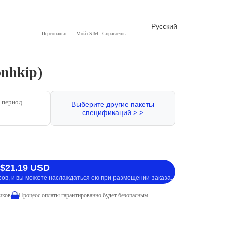
Русский
Персональный центр
Мой eSIM
Справочный центр
nhkip)
 период
Выберите другие пакеты
спецификаций > >
 $21.19 USD
ров, и вы можете наслаждаться ею при размещении заказа.
иков
Процесс оплаты гарантированно будет безопасным