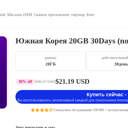
мой
Магазин eSIM
Скачать приложение
партнер
Блог
Южная Корея 20GB 30Days (no
данные
действительный
20ГБ
30день
$21.19 USD
30% off
$30.27 USD
Купить сейчас -
Вы воспользовались эксклюзивной скидкой для поклонников блогге
Совокупное обслуживание 100 000 + путешественн
Зона покрытия и сеть