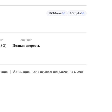
SKTelecom
LG Uplus
5G
5G
IP
оцените
(SG)
Полная скорость
ения ｜ Активация после первого подключения к сети