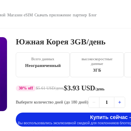
мой
Магазин eSIM
Скачать приложение
партнер
Блог
Южная Корея 3GB/день
Всего данных
высокоскоростные
данные
Неограниченный
3ГБ
$3.93 USD
30% off
$5.61 USD
/день
/день
−
+
1
Выберите количество дней (до 180 дней)
Купить сейчас -
Вы воспользовались эксклюзивной скидкой для поклонников блогге