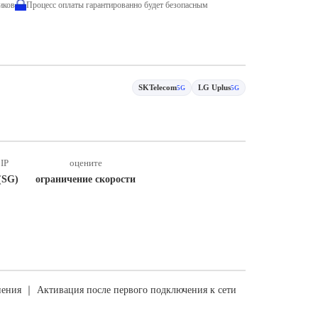
иков
Процесс оплаты гарантированно будет безопасным
SKTelecom
LG Uplus
5G
5G
IP
оцените
(SG)
ограничение скорости
ения ｜ Активация после первого подключения к сети