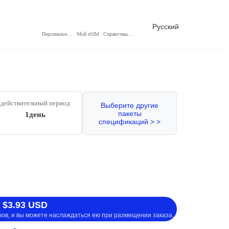
Русский
Персональный центр
Мой eSIM
Справочный центр
действительный период
Выберите другие
пакеты
1день
спецификаций > >
 $3.93 USD
ров, и вы можете наслаждаться ею при размещении заказа.