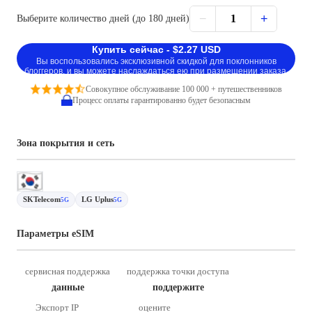
−
+
1
Выберите количество дней (до 180 дней)
Купить сейчас - $2.27 USD
Вы воспользовались эксклюзивной скидкой для поклонников
блоггеров, и вы можете наслаждаться ею при размещении заказа.
Совокупное обслуживание 100 000 + путешественников
Процесс оплаты гарантированно будет безопасным
Зона покрытия и сеть
SKTelecom
LG Uplus
5G
5G
Параметры eSIM
сервисная поддержка
поддержка точки доступа
данные
поддержите
Экспорт IP
оцените