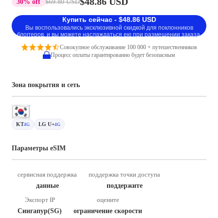
$48.86 USD
30% off
$69.80 USD
Купить сейчас - $48.86 USD
Вы воспользовались эксклюзивной скидкой для поклонников
блоггеров, и вы можете наслаждаться ею при размещении заказа.
Совокупное обслуживание 100 000 + путешественников
Процесс оплаты гарантированно будет безопасным
Зона покрытия и сеть
KT
LG U+
4G
4G
Параметры eSIM
сервисная поддержка
поддержка точки доступа
данные
поддержите
Экспорт IP
оцените
Сингапур(SG)
ограничение скорости