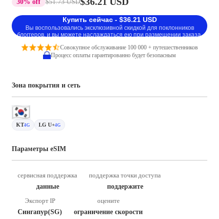
$36.21 USD
30% off
$51.73 USD
Купить сейчас - $36.21 USD
Вы воспользовались эксклюзивной скидкой для поклонников
блоггеров, и вы можете наслаждаться ею при размещении заказа.
Совокупное обслуживание 100 000 + путешественников
Процесс оплаты гарантированно будет безопасным
Зона покрытия и сеть
KT
LG U+
4G
4G
Параметры eSIM
сервисная поддержка
поддержка точки доступа
данные
поддержите
Экспорт IP
оцените
Сингапур(SG)
ограничение скорости