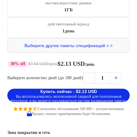
высокоскоростные данные
1ГБ
действительный период
1день
Выберите другие пакеты спецификаций > >
$2.13 USD
30% off
$3.04 USD
/день
/день
−
+
1
Выберите количество дней (до 180 дней)
Купить сейчас - $2.13 USD
Вы воспользовались эксклюзивной скидкой для поклонников
блоггеров, и вы можете наслаждаться ею при размещении заказа.
Совокупное обслуживание 100 000 + путешественников
Процесс оплаты гарантированно будет безопасным
Зона покрытия и сеть