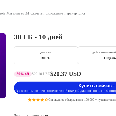
мой
Магазин eSIM
Скачать приложение
партнер
Блог
30 ГБ - 10 дней
данные
действительный
30ГБ
10день
$20.37 USD
30% off
$29.10 USD
Купить сейчас -
Вы воспользовались эксклюзивной скидкой для поклонников блогге
Совокупное обслуживание 100 000 + путешественн
Зона покрытия и сеть