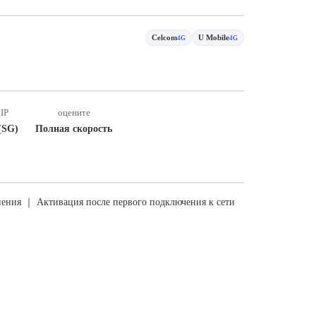
Celcom
U Mobile
4G
4G
IP
оцените
(SG)
Полная скорость
ения ｜ Активация после первого подключения к сети