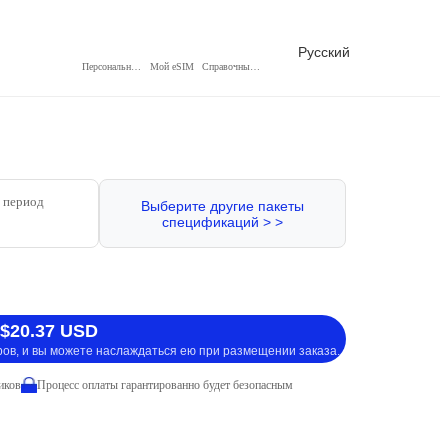
Русский
Персональный центр
Мой eSIM
Справочный центр
 период
Выберите другие пакеты
спецификаций > >
 $20.37 USD
ров, и вы можете наслаждаться ею при размещении заказа.
иков
Процесс оплаты гарантированно будет безопасным