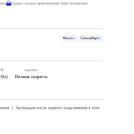
иков
Процесс оплаты гарантированно будет безопасным
Maxis
CelcomDigi
5G
5G
IP
оцените
(SG)
Полная скорость
ения ｜ Активация после первого подключения к сети