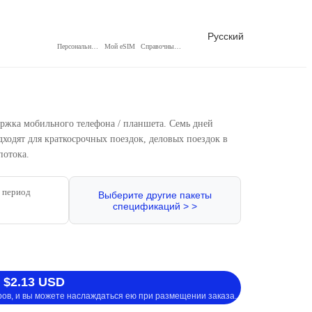
Русский
Персональный центр
Мой eSIM
Справочный центр
ржка мобильного телефона / планшета. Семь дней
дходят для краткосрочных поездок, деловых поездок в
потока.
 период
Выберите другие пакеты
спецификаций > >
 $2.13 USD
ров, и вы можете наслаждаться ею при размещении заказа.