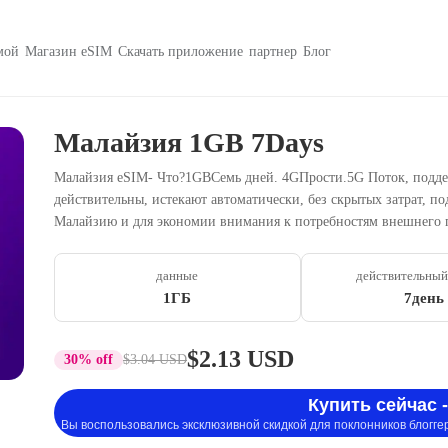
мой
Магазин eSIM
Скачать приложение
партнер
Блог
Малайзия 1GB 7Days
Малайзия eSIM- Что?1GBСемь дней. 4GПрости.5G Поток, подде
действительны, истекают автоматически, без скрытых затрат, по
Малайзию и для экономии внимания к потребностям внешнего 
данные
действительный
1ГБ
7день
$2.13 USD
30% off
$3.04 USD
Купить сейчас -
Вы воспользовались эксклюзивной скидкой для поклонников блогге