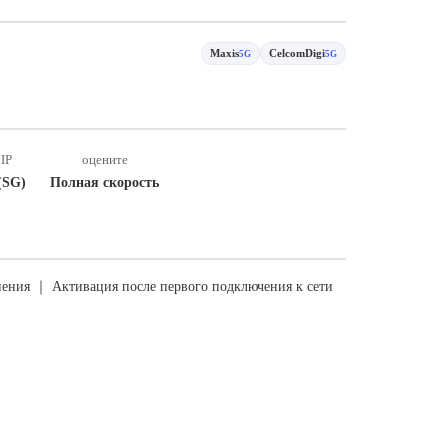
Maxis
CelcomDigi
5G
5G
IP
оцените
(SG)
Полная скорость
ения ｜ Активация после первого подключения к сети