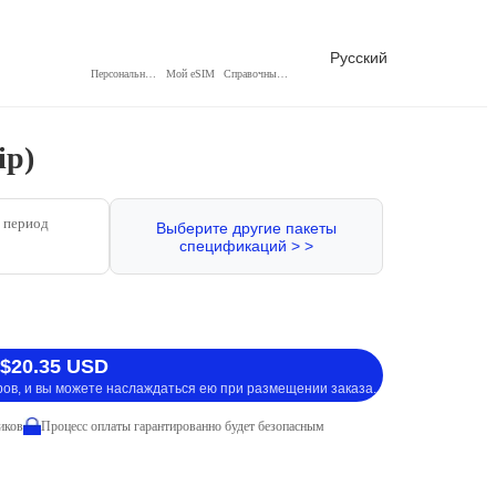
Русский
Персональный центр
Мой eSIM
Справочный центр
ip)
 период
Выберите другие пакеты
спецификаций > >
 $20.35 USD
ров, и вы можете наслаждаться ею при размещении заказа.
иков
Процесс оплаты гарантированно будет безопасным