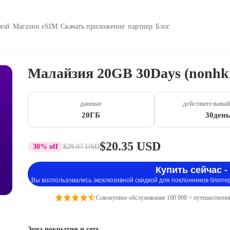
мой
Магазин eSIM
Скачать приложение
партнер
Блог
Малайзия 20GB 30Days (nonhk
данные
действительный
20ГБ
30день
$20.35 USD
30% off
$29.07 USD
Купить сейчас -
Вы воспользовались эксклюзивной скидкой для поклонников блогге
Совокупное обслуживание 100 000 + путешественн
Зона покрытия и сеть