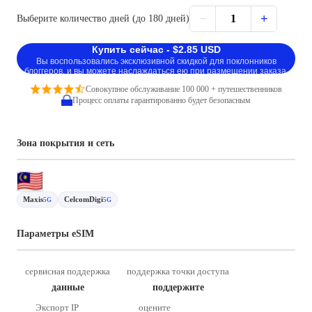
−
+
1
Выберите количество дней (до 180 дней)
Купить сейчас - $2.85 USD
Вы воспользовались эксклюзивной скидкой для поклонников
блоггеров, и вы можете наслаждаться ею при размещении заказа.
Совокупное обслуживание 100 000 + путешественников
Процесс оплаты гарантированно будет безопасным
Зона покрытия и сеть
Maxis
CelcomDigi
5G
5G
Параметры eSIM
сервисная поддержка
поддержка точки доступа
данные
поддержите
Экспорт IP
оцените