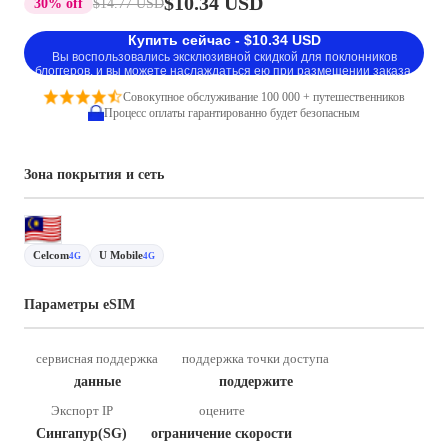
$10.34 USD
30% off
$14.77 USD
Купить сейчас - $10.34 USD
Вы воспользовались эксклюзивной скидкой для поклонников
блоггеров, и вы можете наслаждаться ею при размещении заказа.
Совокупное обслуживание 100 000 + путешественников
Процесс оплаты гарантированно будет безопасным
Зона покрытия и сеть
Celcom
U Mobile
4G
4G
Параметры eSIM
сервисная поддержка
поддержка точки доступа
данные
поддержите
Экспорт IP
оцените
Сингапур(SG)
ограничение скорости