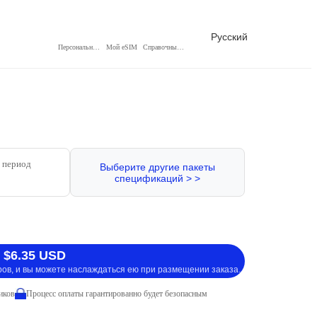
Русский
Персональный центр
Мой eSIM
Справочный центр
 период
Выберите другие пакеты
спецификаций > >
 $6.35 USD
ров, и вы можете наслаждаться ею при размещении заказа.
иков
Процесс оплаты гарантированно будет безопасным