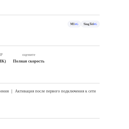
M1
SingTel
4G
4G
IP
оцените
HK)
Полная скорость
ения ｜ Активация после первого подключения к сети