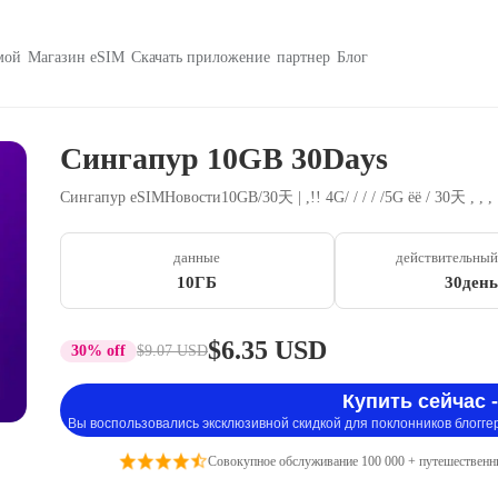
мой
Магазин eSIM
Скачать приложение
партнер
Блог
Сингапур 10GB 30Days
Сингапур eSIMНовости10GB/30天 | ,!! 4G/ / / / /5G ëë / 30天 , , ,
данные
действительный
10ГБ
30день
$6.35 USD
30% off
$9.07 USD
Купить сейчас -
Вы воспользовались эксклюзивной скидкой для поклонников блогге
Совокупное обслуживание 100 000 + путешественн