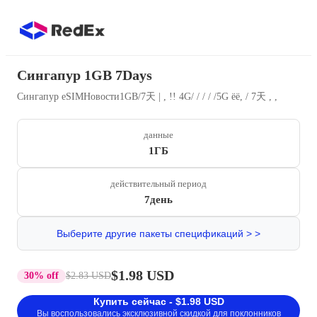
Сингапур 1GB 7Days
Сингапур eSIMНовости1GB/7天 | , !! 4G/ / / / /5G ëë, / 7天 , ,
данные
1ГБ
действительный период
7день
Выберите другие пакеты спецификаций > >
$1.98 USD
30% off
$2.83 USD
Купить сейчас - $1.98 USD
Вы воспользовались эксклюзивной скидкой для поклонников