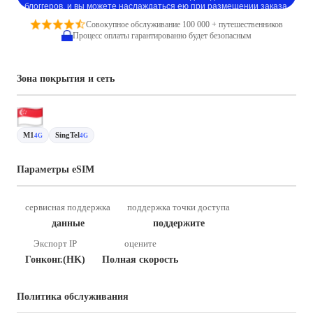
блоггеров, и вы можете наслаждаться ею при размещении заказа.
Совокупное обслуживание 100 000 + путешественников
Процесс оплаты гарантированно будет безопасным
Зона покрытия и сеть
M1
SingTel
4G
4G
Параметры eSIM
сервисная поддержка
поддержка точки доступа
данные
поддержите
Экспорт IP
оцените
Гонконг.(HK)
Полная скорость
Политика обслуживания