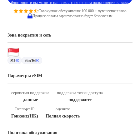
блоггеров, и вы можете наслаждаться ею при размещении заказа.
Совокупное обслуживание 100 000 + путешественников
Процесс оплаты гарантированно будет безопасным
Зона покрытия и сеть
M1
SingTel
4G
4G
Параметры eSIM
сервисная поддержка
поддержка точки доступа
данные
поддержите
Экспорт IP
оцените
Гонконг.(HK)
Полная скорость
Политика обслуживания