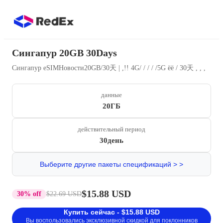
Сингапур 20GB 30Days
Сингапур eSIMНовости20GB/30天 | ,!! 4G/ / / / /5G ëë / 30天 , , ,
данные
20ГБ
действительный период
30день
Выберите другие пакеты спецификаций > >
$15.88 USD
30% off
$22.69 USD
Купить сейчас - $15.88 USD
Вы воспользовались эксклюзивной скидкой для поклонников