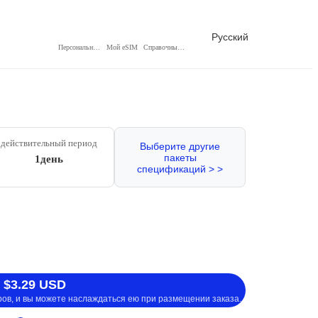
Русский
Персональный центр
Мой eSIM
Справочный центр
действительный период
Выберите другие
пакеты
1день
спецификаций > >
 $3.29 USD
ров, и вы можете наслаждаться ею при размещении заказа.