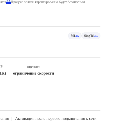
иков
Процесс оплаты гарантированно будет безопасным
M1
SingTel
4G
4G
IP
оцените
HK)
ограничение скорости
ения ｜ Активация после первого подключения к сети