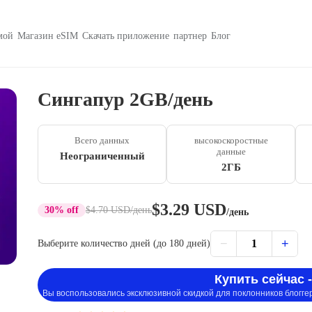
мой
Магазин eSIM
Скачать приложение
партнер
Блог
Сингапур 2GB/день
Всего данных
высокоскоростные
данные
Неограниченный
2ГБ
$3.29 USD
30% off
$4.70 USD
/день
/день
−
+
1
Выберите количество дней (до 180 дней)
Купить сейчас -
Вы воспользовались эксклюзивной скидкой для поклонников блогге