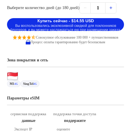
−
+
1
Выберите количество дней (до 180 дней)
Купить сейчас - $14.55 USD
Вы воспользовались эксклюзивной скидкой для поклонников
блоггеров, и вы можете наслаждаться ею при размещении заказа.
Совокупное обслуживание 100 000 + путешественников
Процесс оплаты гарантированно будет безопасным
Зона покрытия и сеть
M1
SingTel
4G
4G
Параметры eSIM
сервисная поддержка
поддержка точки доступа
данные
поддержите
Экспорт IP
оцените