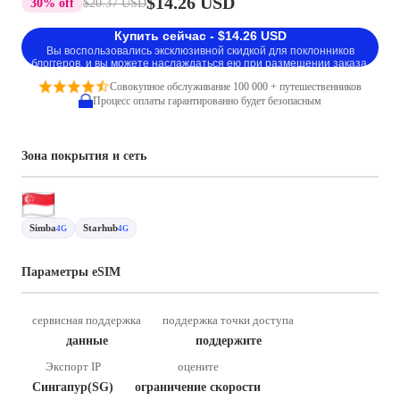
$14.26 USD
30% off
$20.37 USD
Купить сейчас - $14.26 USD
Вы воспользовались эксклюзивной скидкой для поклонников
блоггеров, и вы можете наслаждаться ею при размещении заказа.
Совокупное обслуживание 100 000 + путешественников
Процесс оплаты гарантированно будет безопасным
Зона покрытия и сеть
Simba
Starhub
4G
4G
Параметры eSIM
сервисная поддержка
поддержка точки доступа
данные
поддержите
Экспорт IP
оцените
Сингапур(SG)
ограничение скорости