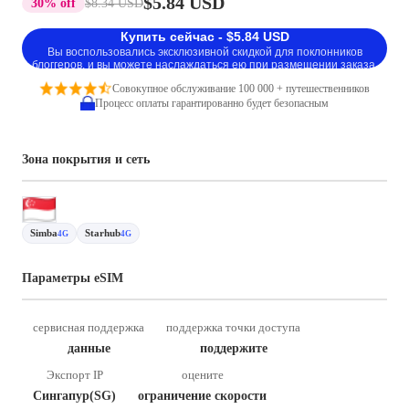
$5.84 USD
30% off
$8.34 USD
Купить сейчас - $5.84 USD
Вы воспользовались эксклюзивной скидкой для поклонников
блоггеров, и вы можете наслаждаться ею при размещении заказа.
Совокупное обслуживание 100 000 + путешественников
Процесс оплаты гарантированно будет безопасным
Зона покрытия и сеть
Simba
Starhub
4G
4G
Параметры eSIM
сервисная поддержка
поддержка точки доступа
данные
поддержите
Экспорт IP
оцените
Сингапур(SG)
ограничение скорости