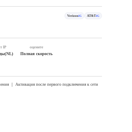
Verizon
AT&T
4G
4G
т IP
оцените
ды(NL)
Полная скорость
ения ｜ Активация после первого подключения к сети