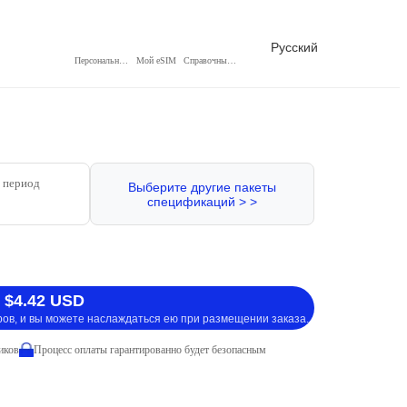
Русский
Персональный центр
Мой eSIM
Справочный центр
 период
Выберите другие пакеты
спецификаций > >
 $4.42 USD
ров, и вы можете наслаждаться ею при размещении заказа.
иков
Процесс оплаты гарантированно будет безопасным