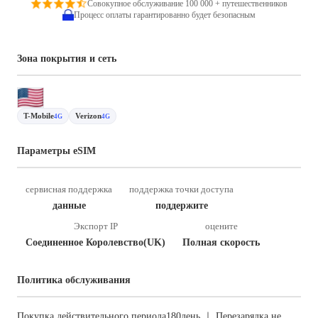
Совокупное обслуживание 100 000 + путешественников
Процесс оплаты гарантированно будет безопасным
Зона покрытия и сеть
T-Mobile
Verizon
4G
4G
Параметры eSIM
сервисная поддержка
поддержка точки доступа
данные
поддержите
Экспорт IP
оцените
Соединенное Королевство(UK)
Полная скорость
Политика обслуживания
Покупка действительного периода180день ｜ Перезарядка не