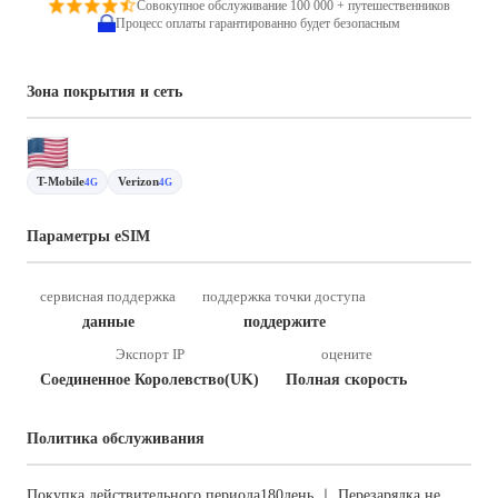
Совокупное обслуживание 100 000 + путешественников
Процесс оплаты гарантированно будет безопасным
Зона покрытия и сеть
T-Mobile
Verizon
4G
4G
Параметры eSIM
сервисная поддержка
поддержка точки доступа
данные
поддержите
Экспорт IP
оцените
Соединенное Королевство(UK)
Полная скорость
Политика обслуживания
Покупка действительного периода180день ｜ Перезарядка не