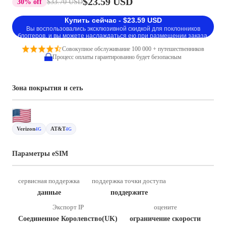
$23.59 USD
30% off
$33.70 USD
Купить сейчас - $23.59 USD
Вы воспользовались эксклюзивной скидкой для поклонников
блоггеров, и вы можете наслаждаться ею при размещении заказа.
Совокупное обслуживание 100 000 + путешественников
Процесс оплаты гарантированно будет безопасным
Зона покрытия и сеть
Verizon
AT&T
4G
4G
Параметры eSIM
сервисная поддержка
поддержка точки доступа
данные
поддержите
Экспорт IP
оцените
Соединенное Королевство(UK)
ограничение скорости