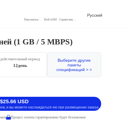
Русский
Персональный центр
Мой eSIM
Справочный центр
ней (1 GB / 5 MBPS)
действительный период
Выберите другие
пакеты
12день
спецификаций > >
 $25.66 USD
ров, и вы можете наслаждаться ею при размещении заказа.
иков
Процесс оплаты гарантированно будет безопасным