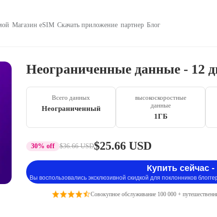
мой
Магазин eSIM
Скачать приложение
партнер
Блог
Неограниченные данные - 12 д
Всего данных
высокоскоростные
данные
Неограниченный
1ГБ
$25.66 USD
30% off
$36.66 USD
Купить сейчас -
Вы воспользовались эксклюзивной скидкой для поклонников блогге
Совокупное обслуживание 100 000 + путешественн