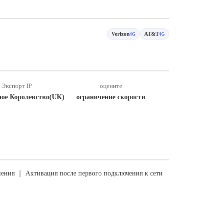
Verizon
AT&T
4G
4G
Экспорт IP
оцените
ное Королевство(UK)
ограничение скорости
ения ｜ Активация после первого подключения к сети