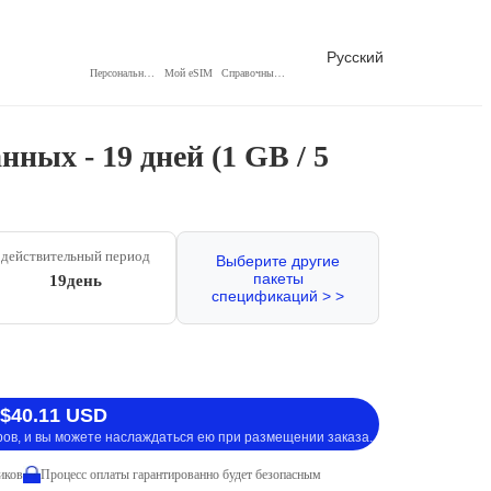
Русский
Персональный центр
Мой eSIM
Справочный центр
ных - 19 дней (1 GB / 5
действительный период
Выберите другие
пакеты
19день
спецификаций > >
 $40.11 USD
ров, и вы можете наслаждаться ею при размещении заказа.
иков
Процесс оплаты гарантированно будет безопасным