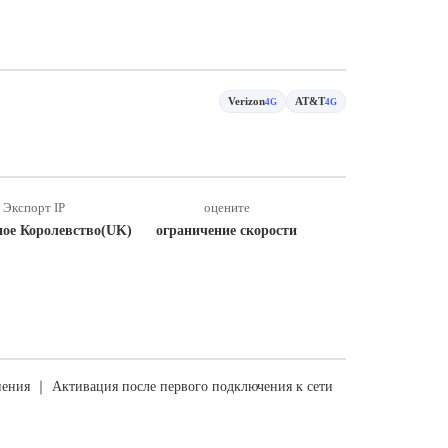
Verizon
AT&T
4G
4G
Экспорт IP
оцените
ное Королевство(UK)
ограничение скорости
ения ｜ Активация после первого подключения к сети