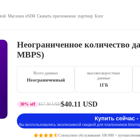
мой
Магазин eSIM
Скачать приложение
партнер
Блог
Неограниченное количество дан
MBPS)
Всего данных
высокоскоростные
данные
Неограниченный
1ГБ
$40.11 USD
30% off
$57.30 USD
Купить сейчас -
Вы воспользовались эксклюзивной скидкой для поклонников блогге
Совокупное обслуживание 100 000 + путешественн