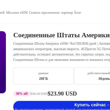
мой
Магазин eSIM
Скачать приложение
партнер
Блог
Соединенные Штаты Америки
Соединенные Штаты Америки eSIM- Что?20GB30 дней | Активи
американских операторов, высокая скорость. 4GПрости.5G Пото
действительны, истекают автоматически, без скрытых затрат, по
Соединенные Штаты и для экономии внимания от внешних потр
данные
действительный
20ГБ
30день
$23.90 USD
30% off
$34.14 USD
Купить сейчас -
Вы воспользовались эксклюзивной скидкой для поклонников блогге