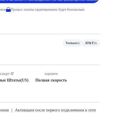
иков
Процесс оплаты гарантированно будет безопасным
Verizon
AT&T
5G
5G
спорт IP
оцените
ные Штаты(US)
Полная скорость
ения ｜ Активация после первого подключения к сети