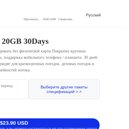
Русский
Персональный центр
Мой eSIM
Справочный центр
 20GB 30Days
ровать без физической карты Покрытие крупных
к, поддержка мобильного телефона / планшета. 30 дней
дходят для краткосрочных поездок, деловых поездок в
ебностей потока.
 период
Выберите другие пакеты
спецификаций > >
 $23.90 USD
ров, и вы можете наслаждаться ею при размещении заказа.