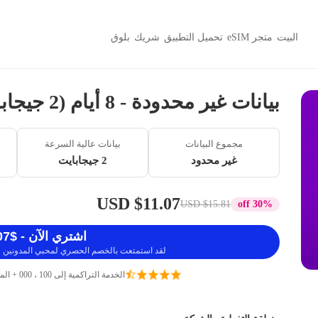
البيت
متجر eSIM
تحميل التطبيق
شريك
بلوق
بيانات غير محدودة - 8 أيام (2 جيجابايت / 384 كيلوبايت)
مجموع البيانات
بيانات عالية السرعة
غير محدود
2 جيجابايت
$11.07 USD
$15.81 USD
30% off
اشتري الآن - $11.07 USD
لقد استمتعت بالخصم الحصري لمحبي المدونين ، 
الخدمة التراكمية إلى 100 ، 000 + المسافرين