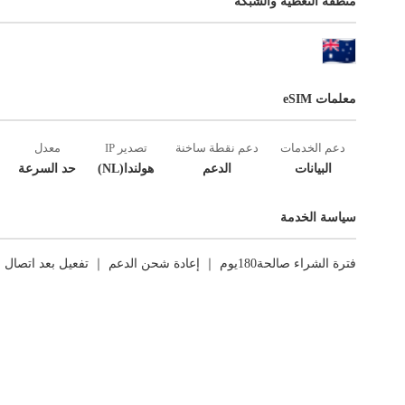
منطقة التغطية والشبكة
معلمات eSIM
دعم الخدمات
دعم نقطة ساخنة
تصدير IP
معدل
البيانات
الدعم
هولندا(NL)
حد السرعة
سياسة الخدمة
فترة الشراء صالحة180يوم ｜ إعادة شحن الدعم ｜ تفعيل بعد اتصال الشبكة الأول ｜ العوائد غير مدعومة.